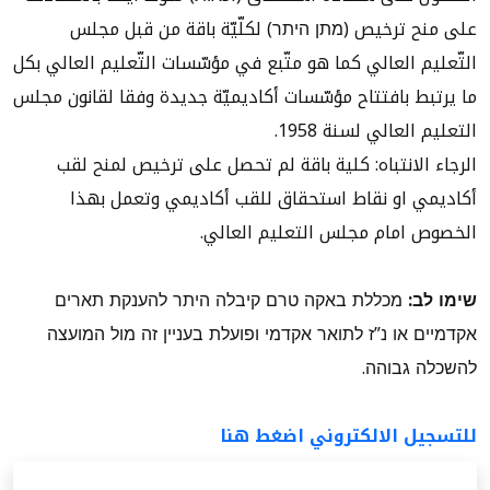
على منح ترخيص (מתן היתר) لكلّيّة باقة من قبل مجلس
التّعليم العالي كما هو متّبع في مؤسّسات التّعليم العالي بكل
ما يرتبط بافتتاح مؤسّسات أكاديميّة جديدة وفقا لقانون مجلس
التعليم العالي لسنة 1958.
الرجاء الانتباه: كلية باقة لم تحصل على ترخيص لمنح لقب
أكاديمي او نقاط استحقاق للقب أكاديمي وتعمل بهذا
الخصوص امام مجلس التعليم العالي.
שימו לב:
מכללת באקה טרם קיבלה היתר להענקת תארים
אקדמיים או נ”ז לתואר אקדמי ופועלת בעניין זה מול המועצה
להשכלה גבוהה.
للتسجيل الالكتروني اضغط هنا